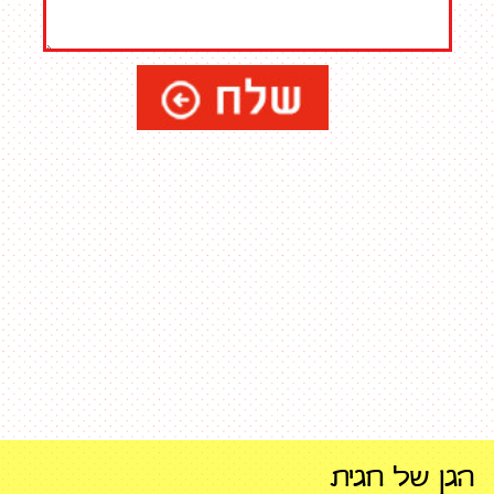
הגן של חגית
רחוב קלישר 4 הרצליה
טל'
09-9503570, 052-2728747
פקס
09-9578183
דוא"ל
ganhagit@bezeqint.net​
בניית אתר
- קידום פלוס