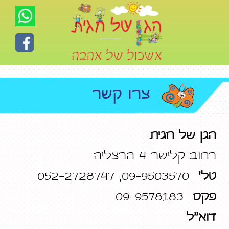
צרו קשר
הגן של חגית
רחוב קלישר 4 הרצליה
טל'
09-9503570, 052-2728747
פקס
09-9578183
דוא"ל
ganhagit@bezeqint.net​​
Label Text: